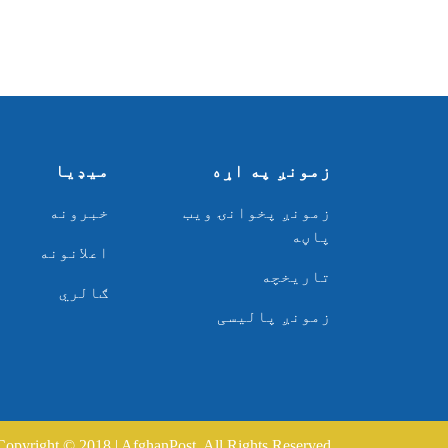
زمونږ په اړه
میډیا
زمونږ پخوانۍ ویب
خبرونه
پاڼه
اعلانونه
تاریخچه
ګالري
زمونږ پالیسی
Copyright © 2018 | AfghanPost. All Rights Reserved