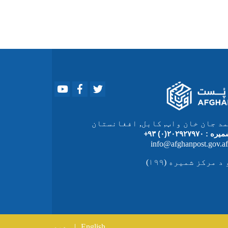
Youtube
Facebook
Twitter
د جان خان واټ, کابل, افغانستان
میره :
۲۰۲۹۲۷۹۷۰(۰) ۹۳
+
 مرکز شمیره (۱۹۹)
English
دری