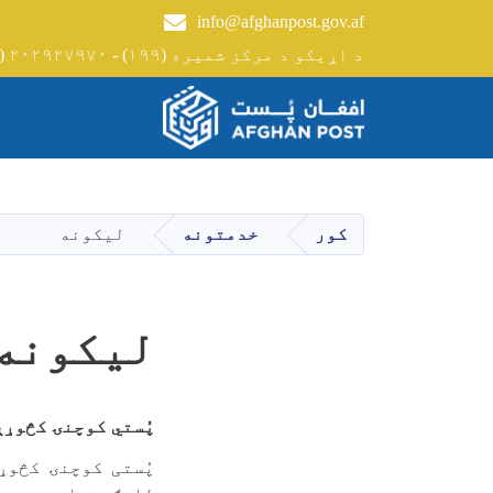
info@afghanpost.gov.af
+۹۳(۰) ۲۰۲۹۲۷۹۷۰ - (۱۹۹) د اړیکو د مرکز شمیره
Main navigation
کور
خدمتونه
لیکونه
لیکونه
پُستي کوچنۍ کڅوړې
پُستی کوچنۍ کڅوړ