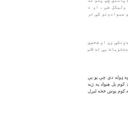
 پاسني چپ پلو ته
ولیکل شی . او د
و هیوادونو کې تر
ونکې وي او شخصي
حتویات بې له لاس
ه ډوله دي چې یو یې
کوم بل هېواد په ژبه
ه کوم پوښ څخه لېږل