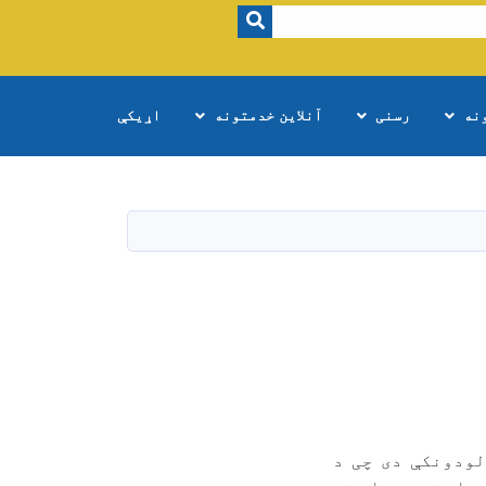
SEARCH
نه
رسنی
آنلاین خدمتونه
اړیکې
لودونکې دی چی د