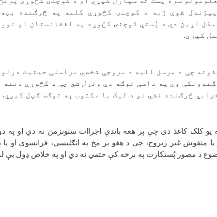
ومولو سره پُست ته سپارل کیږي او د کوچنۍ کڅوړی پرمخ
یژندل شوې ژبه د کوچنۍ کڅوړې کلمه په څرګنده بڼه 
کل اړین دي د پُستي کوچنۍ کڅوړه په افغانستان او نور
نل کیږي
.
ذونه چې د مرسل الیه د مروجې شخصي مراسلې حیثیت درلود
ګندونکی وي په داسې توګه دې وتړل شي چې د کڅوړې دننه م
رابي څرګنده نشي نو د لیک یا مکتوب په توګه ګڼل کیږي
.
 یو کلک کاغذ دی چې پر هغه باندې اجراات ستونزمن نه دي او په دو
ا منقوش غیر زیروح، چې د هغو پر مخ په انګلیسي، فرانسوي او یا د 
ضوع د مصور پُستکارت په برخه کې حتمي نه دي او په خلاص ډول بې ل