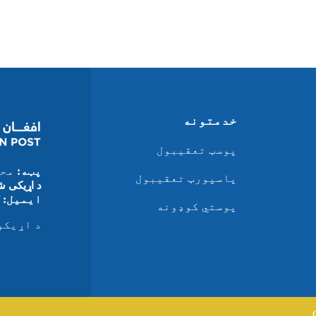
خدمتونه
پوسټ تعقیبول
پټه:
محم
پاسپورټ تعقیبول
د اړیکی ش
ایمیل:
info@afghanpost.gov.af
پوستي کوډونه
د اړیکو د