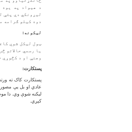
ځانګړتیاوو په معل
د هیواد په یوه پ
لیږونکي دې پتې لی
دوه کیلو ګرامه م
لیکونه
:
ټول لیکل شوي کاغ
یا رسمي حالاتو څر
وهنې او د کڅوړې خ
پستکارت:
پستکارت کاک ته ورته
عادي او بل یې مصور ی
لیکنه شوې وي. دا مو
کېږي.