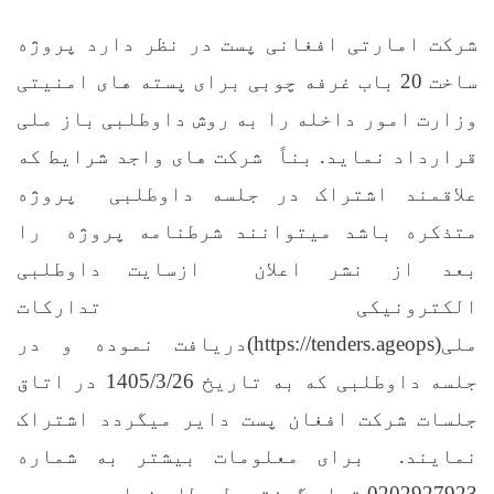
شرکت امارتی افغانی پست در نظر دارد پروژه
ساخت 20 باب غرفه چوبی برای پسته های امنیتی
وزارت امور داخله را به روش داوطلبی باز ملی
قرارداد نماید. بناً شرکت های واجد شرایط که
علاقمند اشتراک در جلسه داوطلبی پروژه
متذکره باشد میتوانند شرطنامه پروژه را
بعد از نشر اعلان ازسایت داوطلبی
الکترونیکی تدارکات
ملی(https://tenders.ageops)دریافت نموده و در
جلسه داوطلبی که به تاریخ 1405/3/26 در اتاق
جلسات شرکت افغان پست دایر میگردد اشتراک
نمایند. برای معلومات بیشتر به شماره
0202927923 تماس گرفته حل مطلب نماید.