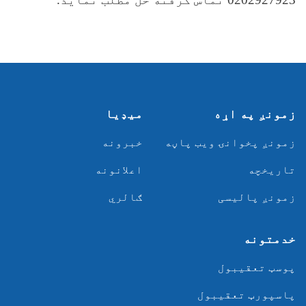
زمونږ په اړه
میډیا
زمونږ پخوانۍ ویب پاڼه
خبرونه
تاریخچه
اعلانونه
زمونږ پالیسی
ګالري
خدمتونه
پوسټ تعقیبول
پاسپورټ تعقیبول