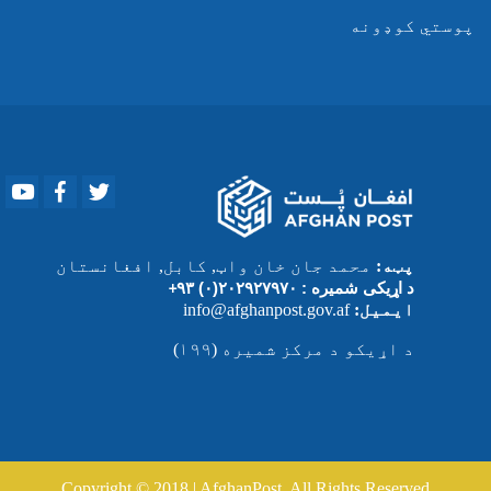
پوستي کوډونه
Youtube
Facebook
Twitter
پټه:
محمد جان خان واټ, کابل, افغانستان
د اړیکی شمیره :
۲۰۲۹۲۷۹۷۰(۰) ۹۳
+
ایمیل:
info@afghanpost.gov.af
د اړیکو د مرکز شمیره (۱۹۹)
Copyright © 2018 | AfghanPost. All Rights Reserved