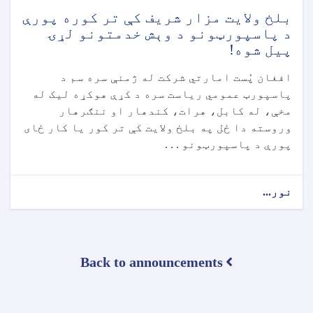
بلخ ولایت مزار شریف کې تر کوره پورې
د پاسپورټونو د وېش خدمتونو لړۍ
پیل شوه!
افغان پُست امارتي شرکت له ژمنې سره سم د
پاسپورټ عمومي ریاست سره د کړې هوکړه لیک له
مخې، له کابل، هرات، کندهار او ننګرهار
وروسته دا ځل په بلخ ولایت کې تر کور یا کار ځای
پورې د پاسپورټونو . . .
نور...
Back to announcements