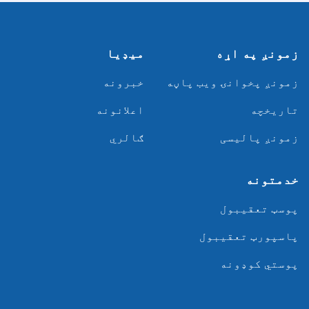
زمونږ په اړه
میډیا
زمونږ پخوانۍ ویب پاڼه
خبرونه
تاریخچه
اعلانونه
زمونږ پالیسی
ګالري
خدمتونه
پوسټ تعقیبول
پاسپورټ تعقیبول
پوستي کوډونه