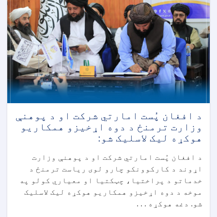
د افغان پُست امارتي شرکت او د پوهنې
وزارت ترمنځ د دوه اړخیزو همکاریو
هوکړه لیک لاسلیک شو:
د افغان پُست امارتي شرکت او د پوهنې وزارت
اړوند د کارکوونکو چارو لوی ریاست ترمنځ د
خدماتو د پراختیا، چټکتیا او معیاري کولو په
موخه د دوه اړخیزو همکاریو هوکړه لیک لاسلیک
شو. دغه هوکړه . . .