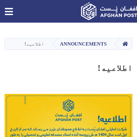
tion
اصلي
منځپانګه
دانګل
کور
ANNOUNCEMENTS
اطلاعیه!
اطلاعیه!