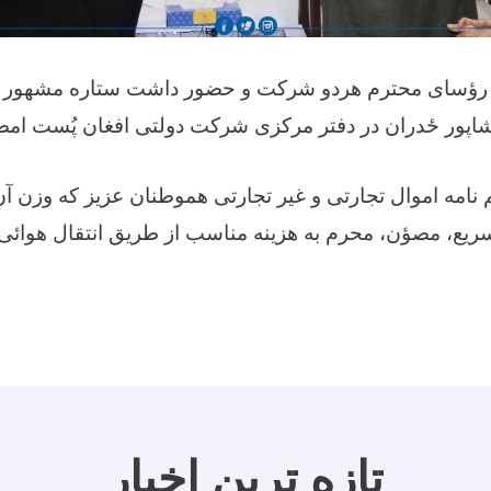
ین رؤسای محترم هردو شرکت و حضور داشت ستاره مشهور 
اپور ځدران در دفتر مرکزی شرکت دولتی افغان پُست امضا
ریع، مصؤن، محرم به هزینه مناسب از طریق انتقال هوائی
تازه ترین اخبار