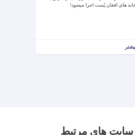
انه های افغان پُست اجرا میشود!
یشتر
سایت های مرتبط