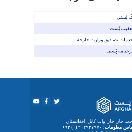
ُد پُستی
عقیب پُست
دمات تصادیق وزارت خارجۀ
رخنامه پُستی
Youtube
Facebook
Twitter
د جان خان وات کابل, افغانستان
اس معلومات:
۲۰۲۹۲۷۹۷۰ (۰) ۹۳+