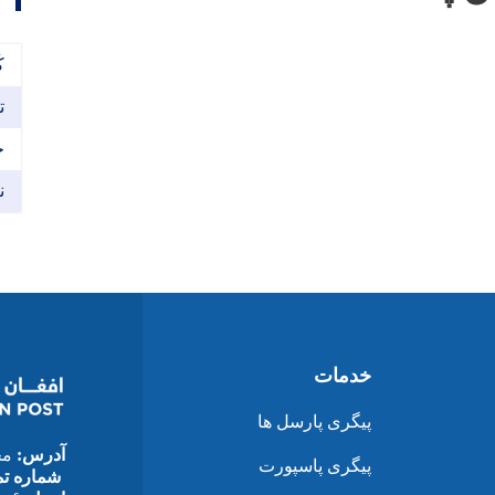
ک
ت
خ
ن
خدمات
پیگری پارسل ها
آدرس:
محم
پیگری پاسپورت
شماره تم